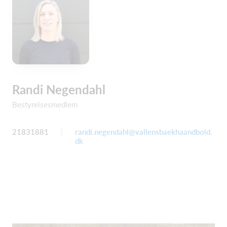
Randi Negendahl
Bestyrelsesmedlem
21831881
randi.negendahl@vallensbaekhaandbold.
dk