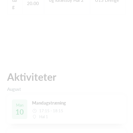
da
og Idrætsby Hal 2
U13 Drenge
20.00
g
Aktiviteter
August
Mandagstræning
Man
10
17:15 - 18:15
Hal 1