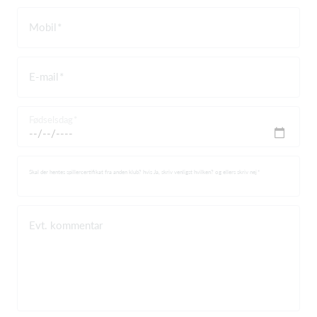
Mobil
E-mail
Fødselsdag
Skal der hentes spillercertifikat fra anden klub? hvis Ja, skriv venligst hvilken? og ellers skriv nej
Evt. kommentar