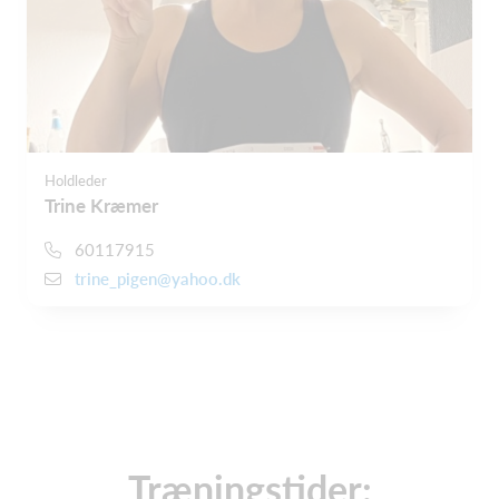
Holdleder
Trine Kræmer
60117915
trine_pigen@yahoo.dk
Træningstider: