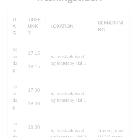
D
TIDSP
BEMÆRKNI
A
UNK
LOKATION
NG
G
T
M
17.15
an
Vallensbæk Vand
-
da
og Idrætsby Hal 1
18.15
g
To
17.30
rs
Vallensbæk Vand
-
da
og Idrætsby Hal 1
19.30
g
To
18.30
rs
Vallensbæk Vand
Træning med
-