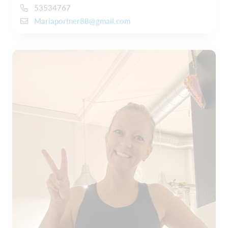
53534767
Mariaportner88@gmail.com