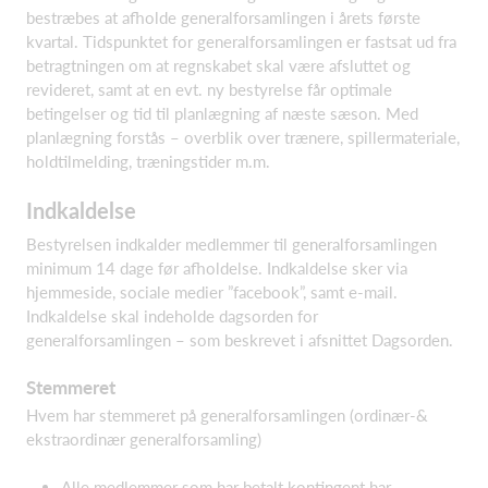
bestræbes at afholde generalforsamlingen i årets første
kvartal. Tidspunktet for generalforsamlingen er fastsat ud fra
betragtningen om at regnskabet skal være afsluttet og
revideret, samt at en evt. ny bestyrelse får optimale
betingelser og tid til planlægning af næste sæson. Med
planlægning forstås – overblik over trænere, spillermateriale,
holdtilmelding, træningstider m.m.
Indkaldelse
Bestyrelsen indkalder medlemmer til generalforsamlingen
minimum 14 dage før afholdelse. Indkaldelse sker via
hjemmeside, sociale medier ”facebook”, samt e-mail.
Indkaldelse skal indeholde dagsorden for
generalforsamlingen – som beskrevet i afsnittet Dagsorden.
Stemmeret
Hvem har stemmeret på generalforsamlingen (ordinær-&
ekstraordinær generalforsamling)
Alle medlemmer som har betalt kontingent har