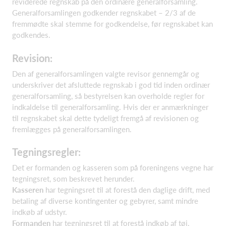
reviderede regnskab på den ordinære generalforsamling.
Generalforsamlingen godkender regnskabet – 2/3 af de
fremmødte skal stemme for godkendelse, før regnskabet kan
godkendes.
Revision:
Den af generalforsamlingen valgte revisor gennemgår og
underskriver det afsluttede regnskab i god tid inden ordinær
generalforsamling, så bestyrelsen kan overholde regler for
indkaldelse til generalforsamling. Hvis der er anmærkninger
til regnskabet skal dette tydeligt fremgå af revisionen og
fremlægges på generalforsamlingen.
Tegningsregler:
Det er formanden og kasseren som på foreningens vegne har
tegningsret, som beskrevet herunder.
Kasseren
har tegningsret til at forestå den daglige drift, med
betaling af diverse kontingenter og gebyrer, samt mindre
indkøb af udstyr.
Formanden
har tegningsret til at forestå indkøb af tøj,