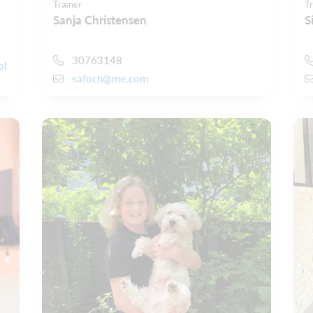
Træner
T
Sanja Christensen
S
30763148
ol
safoch@me.com