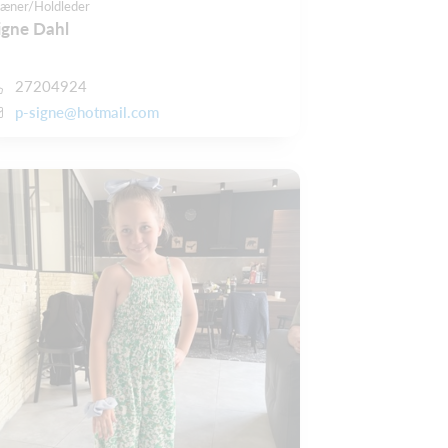
ræner/Holdleder
igne Dahl
27204924
p-signe@hotmail.com