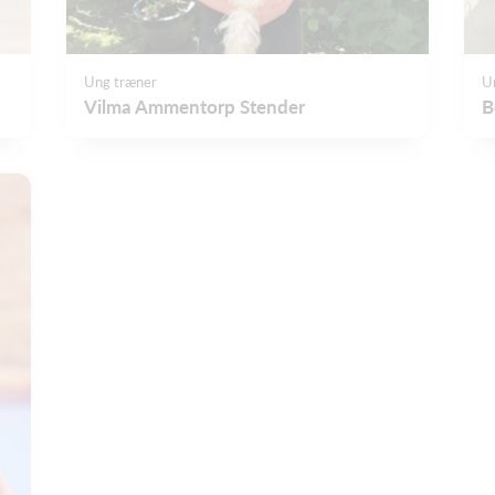
Ung træner
U
Vilma Ammentorp Stender
B