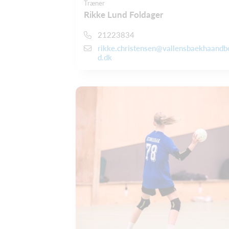
Træner
Rikke Lund Foldager
21223834
rikke.christensen@vallensbaekhaandb
d.dk