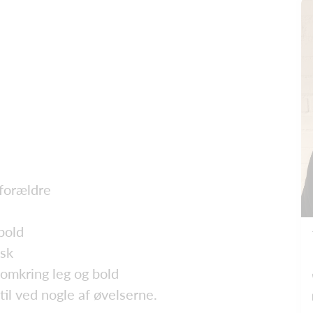
 forældre
bold
isk
 omkring leg og bold
til ved nogle af øvelserne.