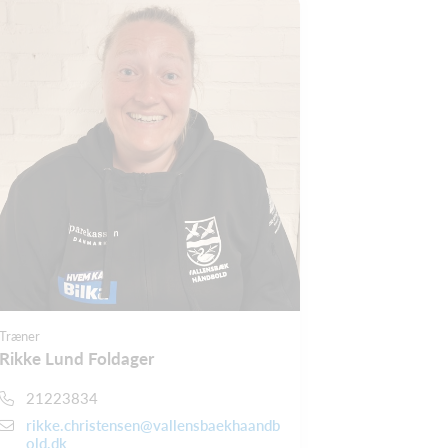
Træner
Rikke Lund Foldager
21223834
rikke.christensen@vallensbaekhaandb
old.dk