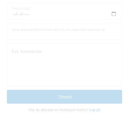
Fødselsdag
Skal der hentes spillercertifikat fra anden klub? hvis Ja, skriv venligst hvilken? og ellers skriv nej
Evt. kommentar
Tilmeld
Har du allerede en Holdsport-konto?
Log på