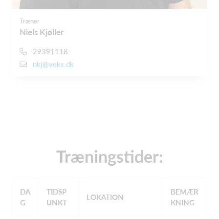
Træner
Niels Kjøller
29391118
nkj@veks.dk
Træningstider:
DA
TIDSP
BEMÆR
LOKATION
G
UNKT
KNING