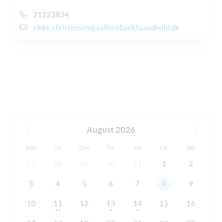
21223834
rikke.christensen@vallensbaekhaandbold.dk
August 2026
Man
Tir
Ons
Tor
Fre
Lør
Søn
27
28
29
30
31
1
2
3
4
5
6
7
8
9
10
11
12
13
14
15
16