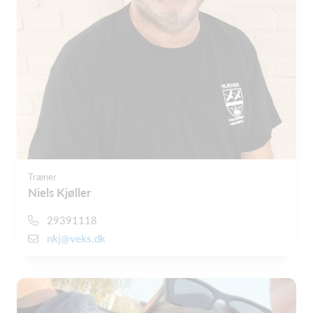
Træner
Niels Kjøller
29391118
nkj@veks.dk