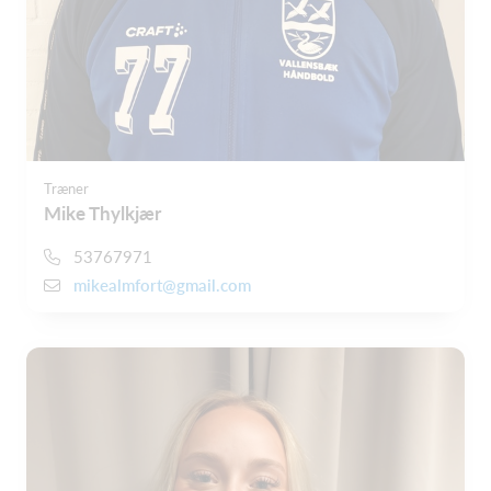
Træner
Mike Thylkjær
53767971
mikealmfort@gmail.com