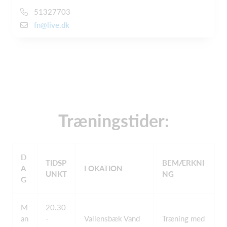
51327703
fn@live.dk
Træningstider:
D
TIDSP
BEMÆRKNI
A
LOKATION
UNKT
NG
G
M
20.30
an
-
Vallensbæk Vand
Træning med