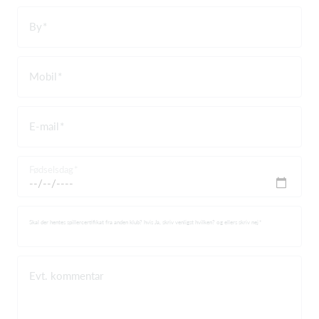
By
Mobil
E-mail
Fødselsdag
Skal der hentes spillercertifikat fra anden klub? hvis Ja, skriv venligst hvilken? og ellers skriv nej
Evt. kommentar