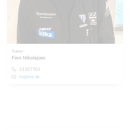
Træner
Finn Nikolajsen
51327703
fn@live.dk