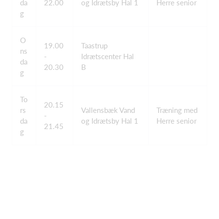
da
22.00
og Idrætsby Hal 1
Herre senior
g
O
19.00
Taastrup
ns
-
Idrætscenter Hal
da
20.30
B
g
To
20.15
rs
Vallensbæk Vand
Træning med
-
da
og Idrætsby Hal 1
Herre senior
21.45
g